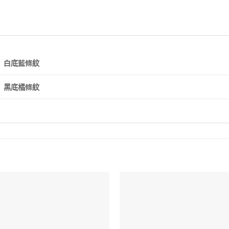
白底藍條紋
黑底橘條紋