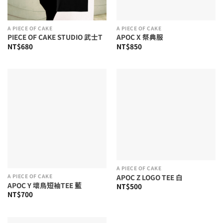
A PIECE OF CAKE
A PIECE OF CAKE
PIECE OF CAKE STUDIO 武士T
APOC X 祭典服
NT$
680
NT$
850
A PIECE OF CAKE
APOC Z LOGO TEE 白
A PIECE OF CAKE
APOC Y 壞鳥短袖TEE 藍
NT$
500
NT$
700