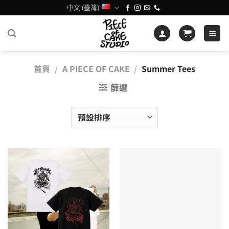
Skip
中文 (臺灣)
to
content
首頁
/
A PIECE OF CAKE
/
Summer Tees
篩選