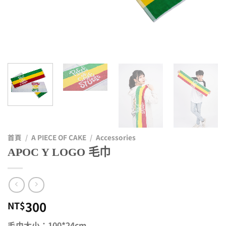
首頁
/
A PIECE OF CAKE
/
Accessories
APOC Y LOGO 毛巾
300
NT$
毛巾大小：100*24cm